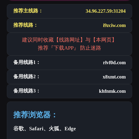
推荐主线路：
34.96.227.59:31204
推荐线路：
i9zciw.com
建议同时收藏【线路网址】与【本网页】
推荐『下载APP』 防止迷路
备用线路1：
rlvf0d.com
备用线路2：
x8xmt.com
备用线路3：
khfnmk.com
推荐浏览器：
谷歌、Safari、火狐、Edge